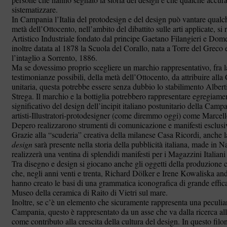
sistematizzare.
In Campania l’Italia del protodesign e del design può vantare qual
metà dell’Ottocento, nell’ambito del dibattito sulle arti applicate, si
Artistico Industriale fondato dal principe Gaetano Filangieri e Dom
inoltre datata al 1878 la Scuola del Corallo, nata a Torre del Greco e
l’intaglio a Sorrento, 1886.
Ma se dovessimo proprio scegliere un marchio rappresentativo, fra l
testimonianze possibili, della metà dell’Ottocento, da attribuire alla
unitaria, questa potrebbe essere senza dubbio lo stabilimento Albert
Strega. Il marchio e la bottiglia potrebbero rappresentare egregia
significativo del design dell’incipit italiano postunitario della Camp
artisti-Illustratori-protodesigner (come diremmo oggi) come Marce
Depero realizzarono strumenti di comunicazione e manifesti esclusiv
Grazie alla “scuderia” creativa della milanese Casa Ricordi, anche
design
sarà presente nella storia della pubblicità italiana, made in
realizzerà una ventina di splendidi manifesti per i Magazzini Italia
Tra disegno e design si giocano anche gli oggetti della produzione 
che, negli anni venti e trenta, Richard Dölker e Irene Kowaliska a
hanno creato le basi di una grammatica iconografica di grande efficaci
Museo della ceramica di Raito di Vietri sul mare.
Inoltre, se c’è un elemento che sicuramente rappresenta una peculiar
Campania, questo è rappresentato da un asse che va dalla ricerca al
come contributo alla crescita della cultura del design. In questo fil