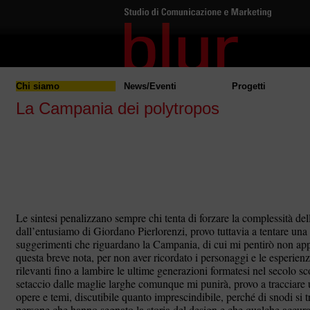
Chi siamo
News/Eventi
Progetti
La Campania dei polytropos
Le sintesi penalizzano sempre chi tenta di forzare la complessità del
dall’entusiamo di Giordano Pierlorenzi, provo tuttavia a tentare una t
suggerimenti che riguardano la Campania, di cui mi pentirò non a
questa breve nota, per non aver ricordato i personaggi e le esperie
rilevanti fino a lambire le ultime generazioni formatesi nel secolo s
setaccio dalle maglie larghe comunque mi punirà, provo a tracciare un
opere e temi, discutibile quanto imprescindibile, perché di snodi si tr
persone che hanno segnato la storia del design e che qualche accura