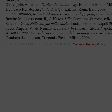
De Angelis Almerico,
Design the italian way
, Editoriale Modo, Mi
De Fusco Renato,
Storia del Design
, Laterza, Roma-Bari, 2009.
Guida Ermanno,
Roberto Mango. Progetti, realizzazioni, ricerche
,
Romito Matilde (a cura di),
Il Museo della Ceramica Vietrese
, ediz
Salvatori Gaia
, Nelle maglie della storia
, Luciano editore, Napoli 2
Tecce Angela, Vitale Nunzio (a cura di),
In Plastica
, Electa Napoli
Alison Filippo,
Le Corbusier. L’interno del Cabanon. Le Corbusie
Catalogo della mostra, Triennale Electa, Milano 2006.
© Copyright 2011 Blur S.r.l. | P.IVA 05116051219 |
Cookie & Privacy Policy