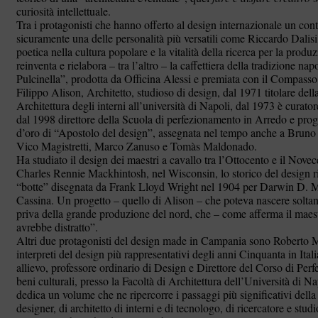
curiosità intellettuale.
Tra i protagonisti che hanno offerto al design internazionale un con
sicuramente una delle personalità più versatili come Riccardo Dalisi
poetica nella cultura popolare e la vitalità della ricerca per la produz
reinventa e rielabora – tra l’altro – la caffettiera della tradizione nap
Pulcinella”, prodotta da Officina Alessi e premiata con il Compass
Filippo Alison, Architetto, studioso di design, dal 1971 titolare del
Architettura degli interni all’università di Napoli, dal 1973 è curator
dal 1998 direttore della Scuola di perfezionamento in Arredo e prog
d’oro di “Apostolo del design”, assegnata nel tempo anche a Bruno 
Vico Magistretti, Marco Zanuso e Tomàs Maldonado.
Ha studiato il design dei maestri a cavallo tra l’Ottocento e il Novec
Charles Rennie Mackhintosh, nel Wisconsin, lo storico del design ri
“botte” disegnata da Frank Lloyd Wright nel 1904 per Darwin D. Ma
Cassina. Un progetto – quello di Alison – che poteva nascere soltan
priva della grande produzione del nord, che – come afferma il maestro
avrebbe distratto”.
Altri due protagonisti del design made in Campania sono Roberto M
interpreti del design più rappresentativi degli anni Cinquanta in It
allievo, professore ordinario di Design e Direttore del Corso di Per
beni culturali, presso la Facoltà di Architettura dell’Università di N
dedica un volume che ne ripercorre i passaggi più significativi della 
designer, di architetto di interni e di tecnologo, di ricercatore e studi