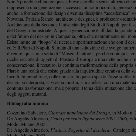
Non è possibile chiudere questa breve carrellata senza almeno citar
rappresenta una generazione successiva ai nomi ricordati, generazio
anche la formazione del design divenuta disciplina “accademica” sol
Novanta. Patrizia Ranzo, architetto e designer, è professore ordinari
Architettura della Seconda Università degli Studi di Napoli, per il se
del Disegno Industriale. A questa generazione è affidata la grande r
e del futuro del design in Campania, oltre che naturalmente nel mo
Esiste infine un “luogo” di ricerca e sperimentazione che con il de
ed è: Il Plart di Napoli. Si tratta di una istituzione che svolge numer
divenire, quasi una sorta di “Museo d’autore”, perché coniuga la co
ricche raccolte di oggetti di Plastica d’Europa e una delle poche al
conservazione, il restauro, la continua trasformazione della propria st
Plart è una realtà che esiste grazie alla inquietudine creativa della s
Incutti, imprenditrice, collezionista. In questo spazio l’asse sottile, i
design, si interpreta, si vive, si mostra, si manifesta con una dialetti
continua trasformazione; ma è proprio il tema della mutazione che rap
degli oggetti mutanti.
Bibliografia minima
Cozzolino Salvatore,
Giornate napoletane del Design
, in Modo n. 
De Angelis Almerico,
Cento per cento lightpowers 2005-2006
, Ed
Modo, Milano 2005.
De Angelis Almerico,
Plastica. Soggetto del desiderio
. Catalogo de
Modo, Milano 2003.