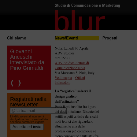
Chi siamo
News/Eventi
Progetti
Nola, Lunedì 30 Aprile.
Giovanni
ADV Studios
Anceschi
Ore 15:30
intervistato da
ADV Studios Scuola di
Pino Grimaldi
Comunicazione Nola
Via Marciano 5, Nola, Italy
Vedi mappa
·
Ottieni
indicazioni
La “registica” salverà il
design grafico
Registrati nella
dall’estinzione?
NewsLetter
Parla il più insolito fra i guru
del design italiano. Discute dei
sottili aspetti critici e dei ricchi
L'indirizzo e-mail non verrà
divulgato a terzi, sarà trattato
nodi teorici che riguardano
secondo normativa vigente.
attualmente una delle
professioni più complesse (e
meno conosciute e tutelate) fra