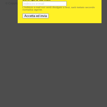
© Copyright 2011 Blur S.r.l. | P.IVA 05116051219 |
Cookie & Privacy Policy
L'indirizzo e-mail non verrà divulgato a terzi, sarà trattato secondo
normativa vigente.