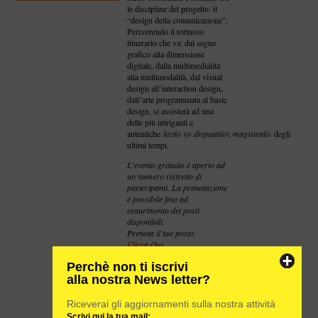
le discipline del progetto: il
“design della comunicazione”.
Percorrendo il tortuoso
itinerario che va: dal segno
grafico alla dimensione
digitale, dalla multimedialità
alla multimodalità, dal visual
design all’interaction design,
dall’arte programmata al basic
design, si assisterà ad una
delle più intriganti e
autentiche
lectio
(o
disputatio
)
magistralis
degli
ultimi tempi.
L’evento gratuito è aperto ad
un numero ristretto di
partecipanti. La prenotazione
è possibile fino ad
esaurimento dei posti
disponibili.
Prenota il tuo posto.
Clicca Qui
Per saperne di più su
Perchè non ti iscrivi
Giovanni Anceschi
alla nostra News letter?
Per saperne di più su Pino
Grimaldi
Riceverai gli aggiornamenti sulla nostra attività
Scrivi a Pino Grimaldi
Scrivi qui la tua mail: